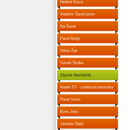
Herbert Kisza
Vladimír Šavel junior
Ilja Šavel
Pavel Bergr
Viktor Žuk
Tomáš Štolba
Zbyšek Macháček
Ateliér ET - umělecká keramika
Pavel Sivko
Boris Jirků
Jaroslav Bártl