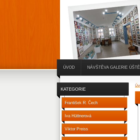
ÚVOD
NÁVŠTĚVA GALERIE ÚŠT
Úv
KATEGORIE
František R. Čech
Iva Hüttnerová
Viktor Preiss