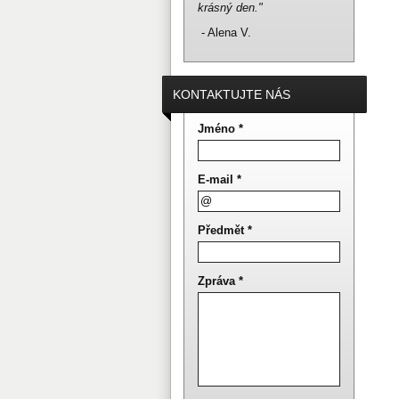
krásný den."
- Alena V.
KONTAKTUJTE NÁS
Jméno *
E-mail *
Předmět *
Zpráva *