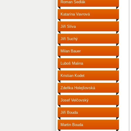
Roman Sedlák
Katarína Vavrová
Jiří Slíva
Jiří Suchý
Milan Bauer
Luboš Malina
Kristian Kodet
Zdeňka Holejšovská
Josef Velčovský
Jiří Bouda
Martin Bouda