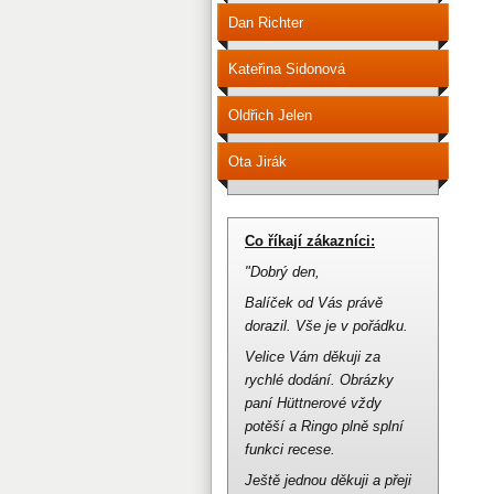
Dan Richter
Kateřina Sidonová
Oldřich Jelen
Ota Jirák
Co říkají zákazníci:
"Dobrý den,
Balíček od Vás právě
dorazil.
Vše je v pořádku.
Velice Vám děkuji za
rychlé dodání.
Obrázky
paní Hüttnerové vždy
potěší a Ringo plně splní
funkci recese.
Ještě jednou děkuji a přeji