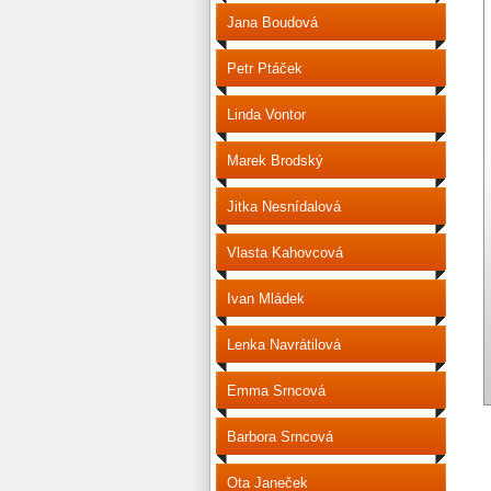
Jana Boudová
Petr Ptáček
Linda Vontor
Marek Brodský
Jitka Nesnídalová
Vlasta Kahovcová
Ivan Mládek
Lenka Navrátilová
Emma Srncová
Barbora Srncová
Ota Janeček