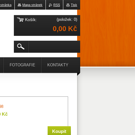
 stránka
Mapa stránek
RSS
Tisk
Košík:
(položek: 0)
0,00 Kč
FOTOGRAFIE
KONTAKTY
98
0 Kč