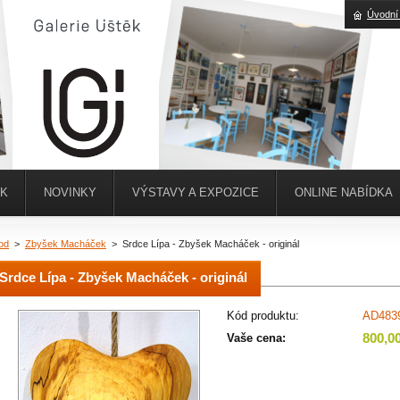
Úvodní
ĚK
NOVINKY
VÝSTAVY A EXPOZICE
ONLINE NABÍDKA
od
>
Zbyšek Macháček
>
Srdce Lípa - Zbyšek Macháček - originál
Srdce Lípa - Zbyšek Macháček - originál
Kód produktu:
AD483
800,0
Vaše cena: