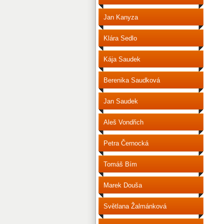
Jan Kanyza
Klára Sedlo
Kája Saudek
Berenika Saudková
Jan Saudek
Aleš Vondřich
Petra Černocká
Tomáš Bím
Marek Douša
Světlana Žalmánková