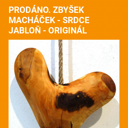
PRODÁNO. ZBYŠEK
MACHÁČEK - SRDCE
JABLOŇ - ORIGINÁL