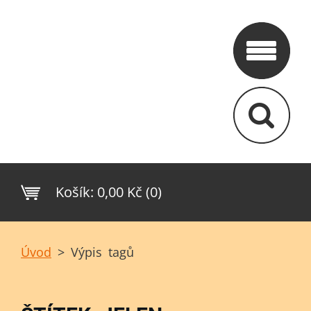
Košík:
0,00 Kč (0)
Úvod
>
Výpis tagů