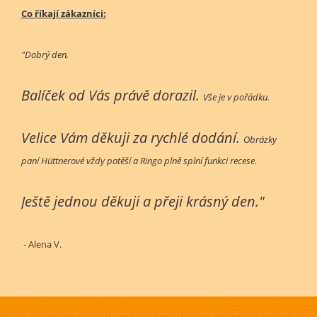
Co říkají zákazníci:
"Dobrý den,
Balíček od Vás právě dorazil.
Vše je v pořádku.
Velice Vám děkuji za rychlé dodání.
Obrázky
paní Hüttnerové vždy potěší a Ringo plně splní funkci recese.
Ještě jednou děkuji a přeji krásný den."
- Alena V.