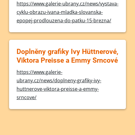
https://www.galerie-ubrany.cz/news/vystava-
cyklu-obrazu-ivana-mladka-slovanska-
epopej-prodlouzena-do-patku-15-brezna/
Doplněny grafiky Ivy Hüttnerové,
Viktora Preisse a Emmy Srncové
https://www.galerie-
ubrany.cz/news/doplneny-grafiky-ivy-
huttnerove-viktora-preisse-a-emmy-
srncove/