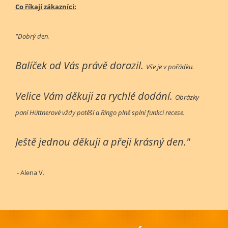
Co říkají zákazníci:
"Dobrý den,
Balíček od Vás právě dorazil.
Vše je v pořádku.
Velice Vám děkuji za rychlé dodání.
Obrázky
paní Hüttnerové vždy potěší a Ringo plně splní funkci recese.
Ještě jednou děkuji a přeji krásný den."
- Alena V.