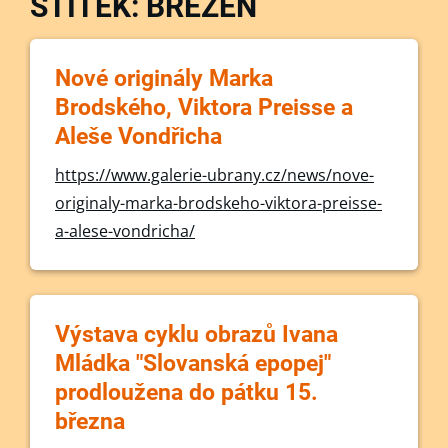
ŠTÍTEK: BŘEZEN
Nové originály Marka
Brodského, Viktora Preisse a
Aleše Vondřicha
https://www.galerie-ubrany.cz/news/nove-
originaly-marka-brodskeho-viktora-preisse-
a-alese-vondricha/
Výstava cyklu obrazů Ivana
Mládka "Slovanská epopej"
prodloužena do pátku 15.
března