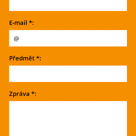
E-mail *:
Předmět *:
Zpráva *: