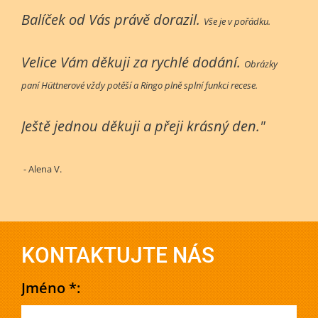
Balíček od Vás právě dorazil.
Vše je v pořádku.
Velice Vám děkuji za rychlé dodání.
Obrázky
paní Hüttnerové vždy potěší a Ringo plně splní funkci recese.
Ještě jednou děkuji a přeji krásný den."
- Alena V.
KONTAKTUJTE NÁS
Jméno *: