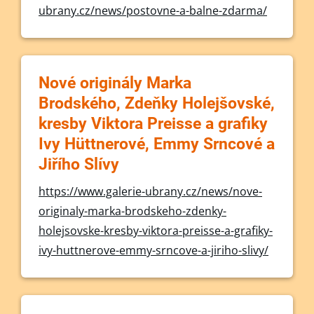
ubrany.cz/news/postovne-a-balne-zdarma/
Nové originály Marka
Brodského, Zdeňky Holejšovské,
kresby Viktora Preisse a grafiky
Ivy Hüttnerové, Emmy Srncové a
Jiřího Slívy
https://www.galerie-ubrany.cz/news/nove-
originaly-marka-brodskeho-zdenky-
holejsovske-kresby-viktora-preisse-a-grafiky-
ivy-huttnerove-emmy-srncove-a-jiriho-slivy/