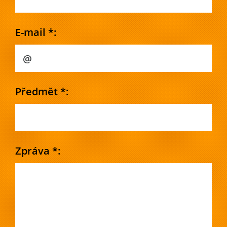
E-mail *:
Předmět *:
Zpráva *: