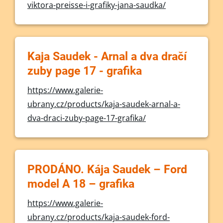
viktora-preisse-i-grafiky-jana-saudka/
Kaja Saudek - Arnal a dva dračí
zuby page 17 - grafika
https://www.galerie-
ubrany.cz/products/kaja-saudek-arnal-a-
dva-draci-zuby-page-17-grafika/
PRODÁNO. Kája Saudek – Ford
model A 18 – grafika
https://www.galerie-
ubrany.cz/products/kaja-saudek-ford-