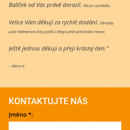
Balíček od Vás právě dorazil.
Vše je v pořádku.
Velice Vám děkuji za rychlé dodání.
Obrázky
paní Hüttnerové vždy potěší a Ringo plně splní funkci recese.
Ještě jednou děkuji a přeji krásný den."
- Alena V.
KONTAKTUJTE NÁS
Jméno *: