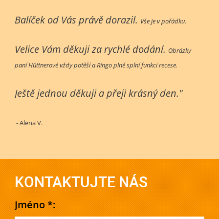
Balíček od Vás právě dorazil.
Vše je v pořádku.
Velice Vám děkuji za rychlé dodání.
Obrázky
paní Hüttnerové vždy potěší a Ringo plně splní funkci recese.
Ještě jednou děkuji a přeji krásný den."
- Alena V.
KONTAKTUJTE NÁS
Jméno *: