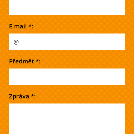
E-mail *:
Předmět *:
Zpráva *: