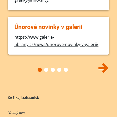
grafiky-jiriho-slivy/
Únorové novinky v galerii
https://www.galerie-
ubrany.cz/news/unorove-novinky-v-galerii/
Co říkají zákazníci:
"Dobrý den,