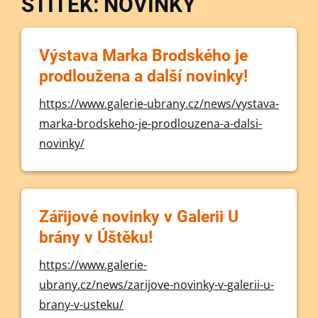
ŠTÍTEK: NOVINKY
Výstava Marka Brodského je
prodloužena a další novinky!
https://www.galerie-ubrany.cz/news/vystava-
marka-brodskeho-je-prodlouzena-a-dalsi-
novinky/
Zářijové novinky v Galerii U
brány v Úštěku!
https://www.galerie-
ubrany.cz/news/zarijove-novinky-v-galerii-u-
brany-v-usteku/