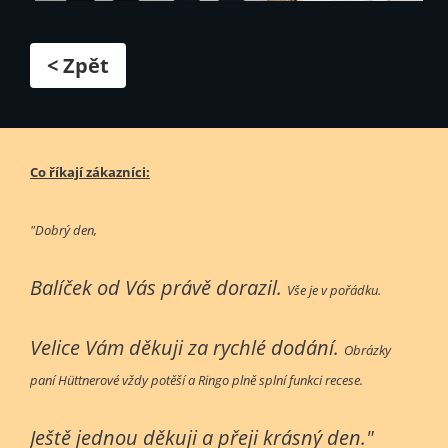
< Zpět
Co říkají zákazníci:
"Dobrý den,
Balíček od Vás právě dorazil.
Vše je v pořádku.
Velice Vám děkuji za rychlé dodání.
Obrázky
paní Hüttnerové vždy potěší a Ringo plně splní funkci recese.
Ještě jednou děkuji a přeji krásný den."