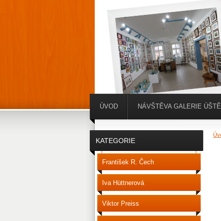
ÚVOD
NÁVŠTĚVA GALERIE ÚŠT
Úv
KATEGORIE
František R. Čech
Iva Hüttnerová
Viktor Preiss