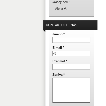
krásný den."
- Alena V.
KONTAKTUJTE NÁS
Jméno *
E-mail *
Předmět *
Zpráva *