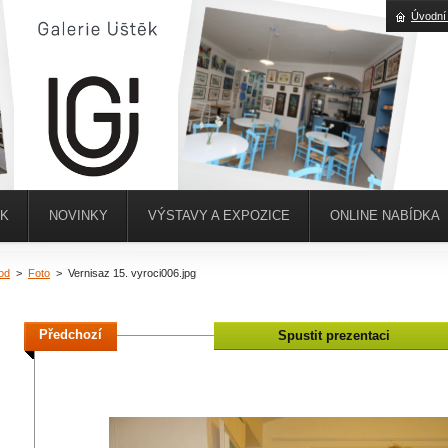
Úvodní
ĚK
NOVINKY
VÝSTAVY A EXPOZICE
ONLINE NABÍDKA
od
>
Foto
>
Vernisaz 15. vyroci006.jpg
Předchozí
Spustit prezentaci