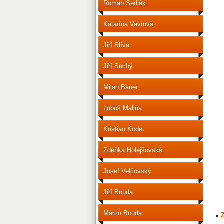
Roman Sedlák
Katarína Vavrová
Jiří Slíva
Jiří Suchý
Milan Bauer
Luboš Malina
Kristian Kodet
Zdeňka Holejšovská
Josef Velčovský
Jiří Bouda
Martin Bouda