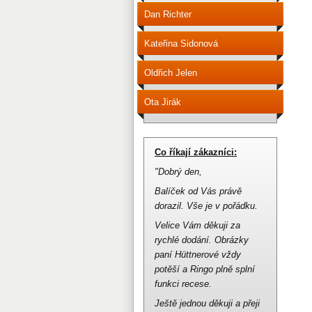
Dan Richter
Kateřina Sidonová
Oldřich Jelen
Ota Jirák
Co říkají zákazníci:
"Dobrý den,
Balíček od Vás právě
dorazil.
Vše je v pořádku.
Velice Vám děkuji za
rychlé dodání.
Obrázky
paní Hüttnerové vždy
potěší a Ringo plně splní
funkci recese.
Ještě jednou děkuji a přeji