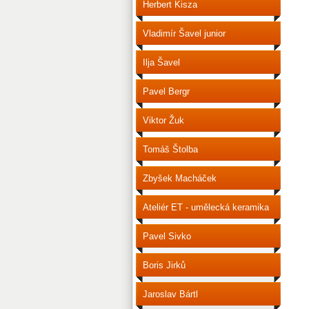
Herbert Kisza
Vladimír Šavel junior
Ilja Šavel
Pavel Bergr
Viktor Žuk
Tomáš Štolba
Zbyšek Macháček
Ateliér ET - umělecká keramika
Pavel Sivko
Boris Jirků
Jaroslav Bártl