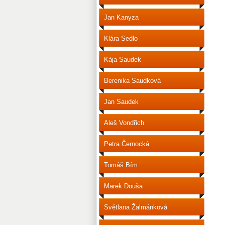
Jan Kanyza
Klára Sedlo
Kája Saudek
Berenika Saudková
Jan Saudek
Aleš Vondřich
Petra Černocká
Tomáš Bím
Marek Douša
Světlana Žalmánková