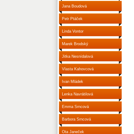
Jana Boudová
Petr Ptáček
Linda Vontor
Marek Brodský
Jitka Nesnídalová
Vlasta Kahovcová
Ivan Mládek
Lenka Navrátilová
Emma Srncová
Barbora Srncová
Ota Janeček