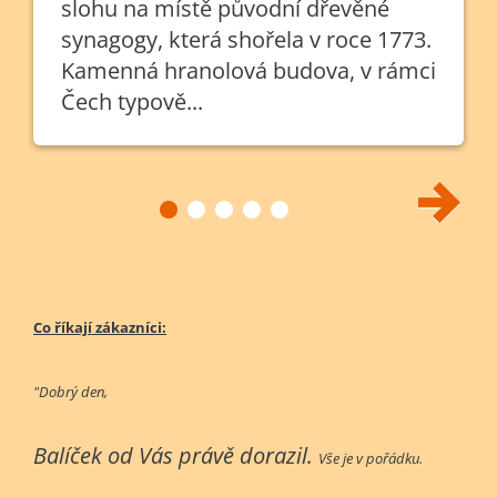
slohu na místě původní dřevěné
synagogy, která shořela v roce 1773.
Kamenná hranolová budova, v rámci
Čech typově...
Co říkají zákazníci:
"Dobrý den,
Balíček od Vás právě dorazil.
Vše je v pořádku.