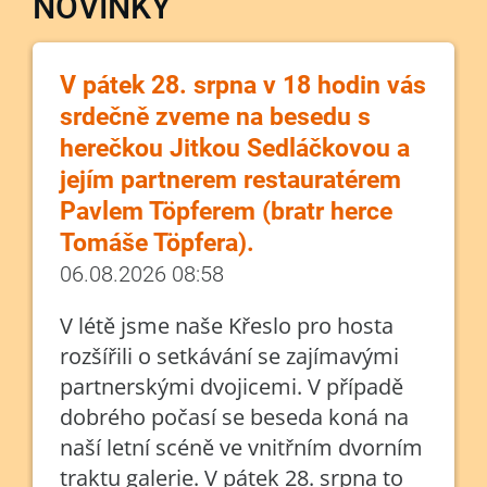
NOVINKY
V pátek 28. srpna v 18 hodin vás
srdečně zveme na besedu s
herečkou Jitkou Sedláčkovou a
jejím partnerem restauratérem
Pavlem Töpferem (bratr herce
Tomáše Töpfera).
06.08.2026 08:58
V létě jsme naše Křeslo pro hosta
rozšířili o setkávání se zajímavými
partnerskými dvojicemi. V případě
dobrého počasí se beseda koná na
naší letní scéně ve vnitřním dvorním
traktu galerie. V pátek 28. srpna to