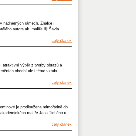
 v nádherných rámech. Znalce i
lého autora ak. malíře Ilji Šavla.
celý článek
l atraktivní výběr z tvorby obrazů a
 ročních období ale i téma vztahu
celý článek
 Dominové je prodloužena mimořádně do
áme akademického malíře Jana Tichého a
celý článek