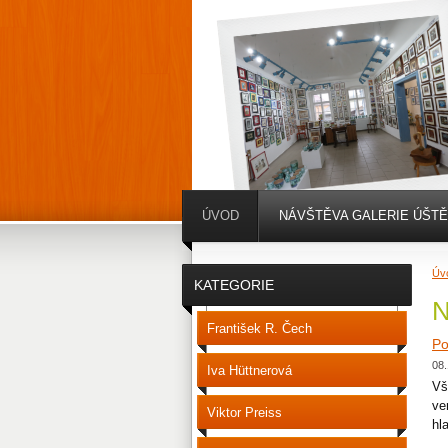
ÚVOD
NÁVŠTĚVA GALERIE ÚŠT
Úv
KATEGORIE
N
František R. Čech
Po
08.
Iva Hüttnerová
Vš
ve
Viktor Preiss
hl