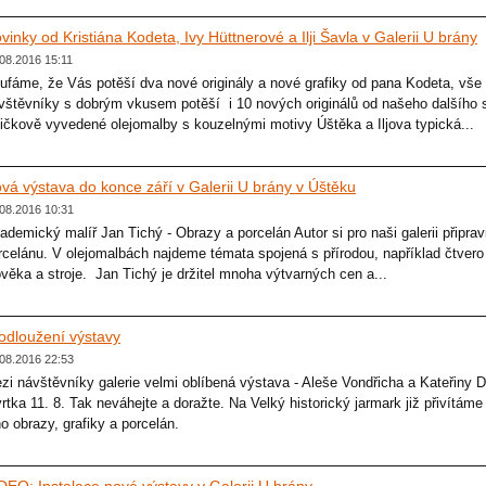
vinky od Kristiána Kodeta, Ivy Hüttnerové a Ilji Šavla v Galerii U brány
08.2016 15:11
ufáme, že Vás potěší dva nové originály a nové grafiky od pana Kodeta, vše
vštěvníky s dobrým vkusem potěší i 10 nových originálů od našeho dalšího stá
ičkově vyvedené olejomalby s kouzelnými motivy Úštěka a Iljova typická...
vá výstava do konce září v Galerii U brány v Úštěku
08.2016 10:31
ademický malíř Jan Tichý - Obrazy a porcelán Autor si pro naši galerii připravi
rcelánu. V olejomalbách najdeme témata spojená s přírodou, například čtvero
ověka a stroje. Jan Tichý je držitel mnoha výtvarných cen a...
odloužení výstavy
08.2016 22:53
zi návštěvníky galerie velmi oblíbená výstava - Aleše Vondřicha a Kateřiny
vrtka 11. 8. Tak neváhejte a doražte. Na Velký historický jarmark již přivít
ho obrazy, grafiky a porcelán.