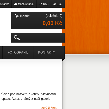
 stránka
Mapa stránek
RSS
Tisk
Košík:
(položek: 0)
0,00 Kč
FOTOGRAFIE
KONTAKTY
 Šavla pod názvem Květiny. Slavnostní
stopadu. Autor, známý z naší galerie
celý článek