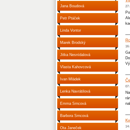
VI
Jana Boudová
27.
Po
Al
Petr Ptáček
ka
Linda Vontor
Ro
Marek Brodský
16.
Ga
Jitka Nesnídalová
Do
Vý
Vlasta Kahovcová
Ivan Mládek
Če
07.
Lenka Navrátilová
Na
rá
Emma Srncová
na
Barbora Srncová
Kv
14.
Ota Janeček