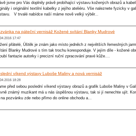
ávě jsme pro Vás doplnily právě probíhající výstavu kožených obrazů a kab
iginály i originální textilní kabelky z jejího ateliéru. Vše naleznete fyzicky v g
stavu. V trvalé nabídce naší máme nově velký výběr...
zvánka na páteční vernisáž Kožené svítání Blanky Mudrové
04.2016 17:47
žení přátelé, Úštěk je znám jako místo jedněch z největších řemeslných jar
ítání Blanky Mudrové s tím tak trochu koresponduje. V jejím díle - kožené obraz
oubí fantazie autorky i precizní ruční zpracování pravé kůže....
slední víkend výstavy Luboše Maliny a nová vernisáž
04.2016 18:28
me před sebou poslední víkend výstavy obrazů a grafik Luboše Maliny v Galer
avně známý muzikant má u nás úspěšnou výstavu, tak si jí nenechte ujít. Konči
 na pozvánku zde nebo přímo do online obchodu a...