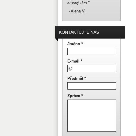
krásný den."
- Alena V.
KONTAKTUJTE NÁS
Jméno *
E-mail *
Předmět *
Zpráva *