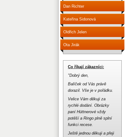
Dan Richter
Kateřina Sidonová
Oldřich Jelen
Ota Jirák
Co říkají zákazníci:
"Dobrý den,
Balíček od Vás právě
dorazil.
Vše je v pořádku.
Velice Vám děkuji za
rychlé dodání.
Obrázky
paní Hüttnerové vždy
potěší a Ringo plně splní
funkci recese.
Ještě jednou děkuji a přeji