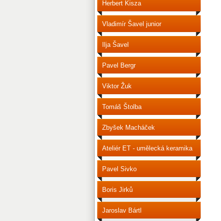
Herbert Kisza
Vladimír Šavel junior
Ilja Šavel
Pavel Bergr
Viktor Žuk
Tomáš Štolba
Zbyšek Macháček
Ateliér ET - umělecká keramika
Pavel Sivko
Boris Jirků
Jaroslav Bártl