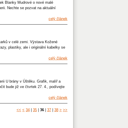
elek Blanky Mudrové o nové malé
alerii. Nechte se pozvat na aktuální
celý článek
marků v celé zemi. Výstava Kožené
y, plastiky, ale i originální kabelky se
celý článek
ii U brány v Úštěku. Grafik, malíř a
t bude již ve čtvrtek 27. 4., podívejte
celý článek
<<
<
34
|
35
|
36
|
37
|
38
>
>>