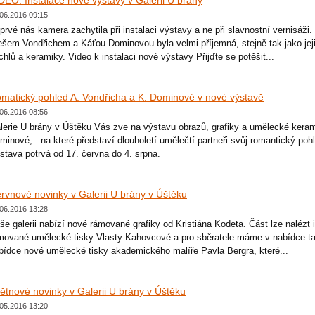
DEO: Instalace nové výstavy v Galerii U brány
06.2016 09:15
prvé nás kamera zachytila při instalaci výstavy a ne při slavnostní vernisáži.
ešem Vondřichem a Káťou Dominovou byla velmi příjemná, stejně tak jako jeji
chlů a keramiky. Video k instalaci nové výstavy Přijďte se potěšit...
matický pohled A. Vondřicha a K. Dominové v nové výstavě
06.2016 08:56
lerie U brány v Úštěku Vás zve na výstavu obrazů, grafiky a umělecké kera
minové, na které představí dlouholetí umělečtí partneři svůj romantický pohl
stava potrvá od 17. června do 4. srpna.
rvnové novinky v Galerii U brány v Úštěku
06.2016 13:28
še galerii nabízí nové rámované grafiky od Kristiána Kodeta. Část lze nalézt
mované umělecké tisky Vlasty Kahovcové a pro sběratele máme v nabídce ta
bídce nové umělecké tisky akademického malíře Pavla Bergra, které...
ětnové novinky v Galerii U brány v Úštěku
05.2016 13:20