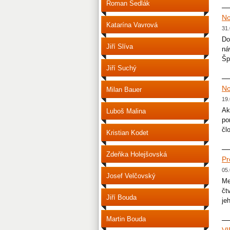
Roman Sedlák
No
Katarína Vavrová
31.
Do
Jiří Slíva
ná
Šp
Jiří Suchý
No
Milan Bauer
19.
Ak
Luboš Malina
po
čl
Kristian Kodet
Zdeňka Holejšovská
Pr
05.
Josef Velčovský
Me
čt
Jiří Bouda
je
Martin Bouda