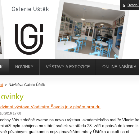
Úvodní
ĚK
NOVINKY
VÝSTAVY A EXPOZICE
ONLINE NABÍDKA
od
>
Návštěva Galerie Úštěk
ovinky
dzimní výstava Vladimíra Šavela jr. v plném proudu
10.2016 17:08
echny Vás srdečně zveme na novou výstavu akademického malíře Vladimíra
rnisáží byla zahájena na státní svátek ve středu 28. září a potrvá do konce li
avně půvabnými grafikami s nejzajímavějšími místy Úštěka a okolí na ní...