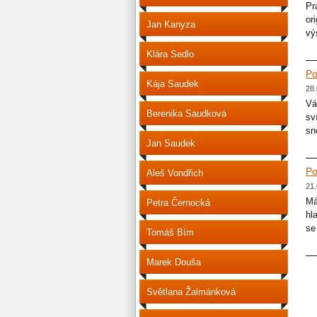
Pr
or
Jan Kanyza
vý
Klára Sedlo
Po
Kája Saudek
28.
Vá
Berenika Saudková
sv
sn
Jan Saudek
Po
Aleš Vondřich
21.
Má
Petra Černocká
hl
se
Tomáš Bím
Marek Douša
Světlana Žalmánková