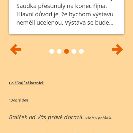
Saudka přesunuly na konec října.
Hlavní důvod je, že bychom výstavu
neměli ucelenou. Výstava se bude...
Co říkají zákazníci:
"Dobrý den,
Balíček od Vás právě dorazil.
Vše je v pořádku.