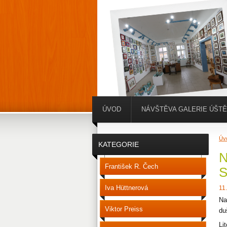
ÚVOD
NÁVŠTĚVA GALERIE ÚŠT
Úv
KATEGORIE
N
František R. Čech
S
Iva Hüttnerová
11
Na
Viktor Preiss
du
Li