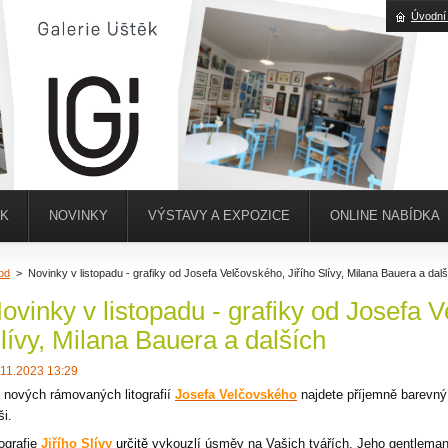
Úvodní
ĚK
NOVINKY
VÝSTAVY A EXPOZICE
ONLINE NABÍDKA
od
>
Novinky v listopadu - grafiky od Josefa Velčovského, Jiřího Slívy, Milana Bauera a dal
ovinky v listopadu - grafiky od Josefa V
lívy, Milana Bauera a dalších
.11.2023 13:29
 nových rámovaných litografií
Josefa Velčovského
najdete příjemně barevný, 
ši.
tografie
Jiřího Slívy
určitě
vykouzlí úsměv na Vašich tvářích. Jeho gentlema