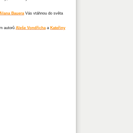
ilana Bauera
Vás vtáhnou do světa
em autorů
Aleše Vondřicha
a
Kateřiny