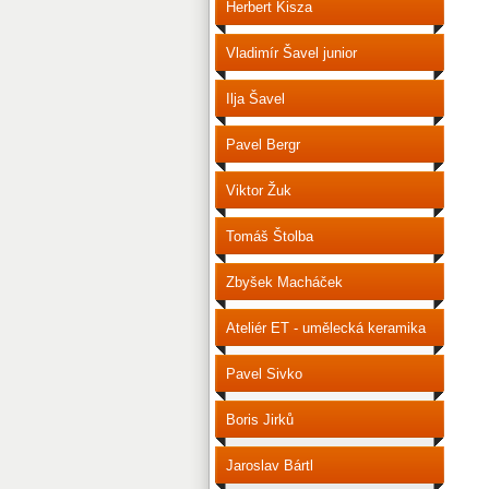
Herbert Kisza
Vladimír Šavel junior
Ilja Šavel
Pavel Bergr
Viktor Žuk
Tomáš Štolba
Zbyšek Macháček
Ateliér ET - umělecká keramika
Pavel Sivko
Boris Jirků
Jaroslav Bártl