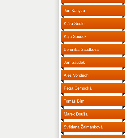
Jan Kanyza
Klára Sedlo
Kája Saudek
Berenika Saudková
Jan Saudek
Aleš Vondřich
Petra Černocká
Tomáš Bím
Marek Douša
Světlana Žalmánková