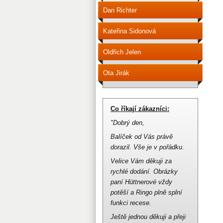
Dan Richter
Kateřina Sidonová
Oldřich Jelen
Ota Jirák
Co říkají zákazníci:
"Dobrý den,
Balíček od Vás právě
dorazil.
Vše je v pořádku.
Velice Vám děkuji za
rychlé dodání.
Obrázky
paní Hüttnerové vždy
potěší a Ringo plně splní
funkci recese.
Ještě jednou děkuji a přeji