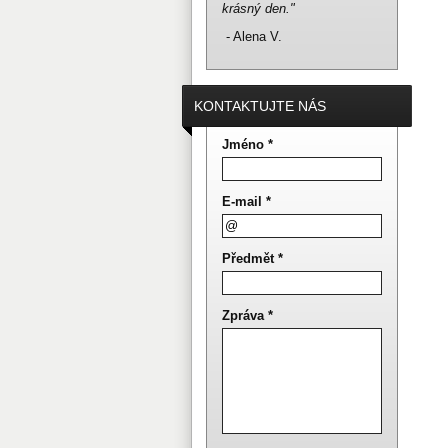
krásný den."
- Alena V.
KONTAKTUJTE NÁS
Jméno *
E-mail *
Předmět *
Zpráva *