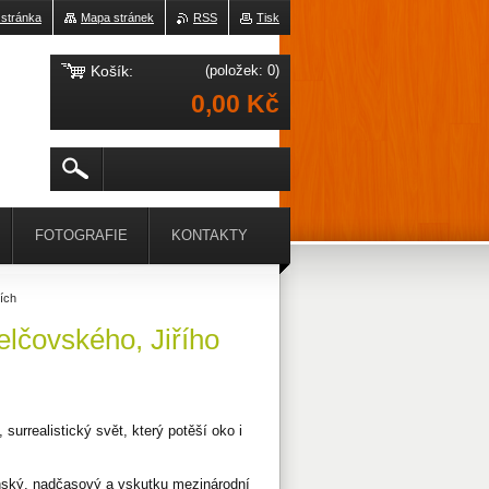
 stránka
Mapa stránek
RSS
Tisk
Košík:
(položek: 0)
0,00 Kč
FOTOGRAFIE
KONTAKTY
ších
elčovského, Jiřího
surrealistický svět, který potěší oko i
nský, nadčasový a vskutku mezinárodní