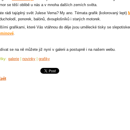
mor se těší oblibě u nás a v mnoha dalších zemích světa.
te rádi tajúplný svět Julese Verna? My ano. Témata grafik (kolorovaný lept)
M
ducholodí, ponorek, balónů, dvouplošníků i starých motorek.
lšími grafikami, které Vás vtáhnou do děje jsou umělecké tisky se slepotisk
minové
.
dívat se na ně můžete již nyní v galerii a postupně i na našem webu.
ítky
:
galerie
|
novinky
|
grafiky
Zpět