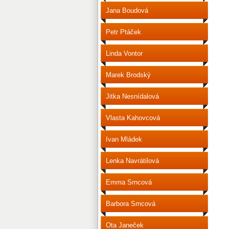
Jana Boudová
Petr Ptáček
Linda Vontor
Marek Brodský
Jitka Nesnídalová
Vlasta Kahovcová
Ivan Mládek
Lenka Navrátilová
Emma Srncová
Barbora Srncová
Ota Janeček