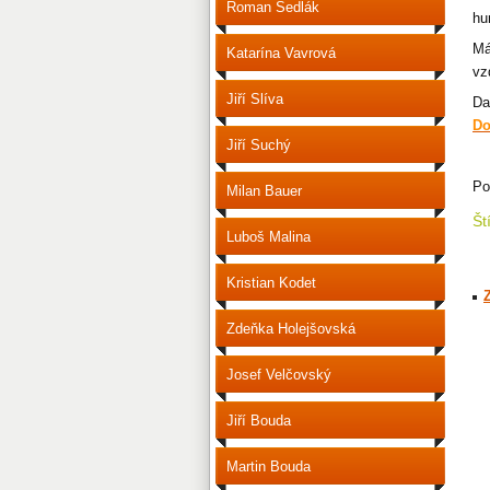
Roman Sedlák
hu
Má
Katarína Vavrová
vz
Jiří Slíva
Da
Do
Jiří Suchý
Po
Milan Bauer
Št
Luboš Malina
Kristian Kodet
Zdeňka Holejšovská
Josef Velčovský
Jiří Bouda
Martin Bouda