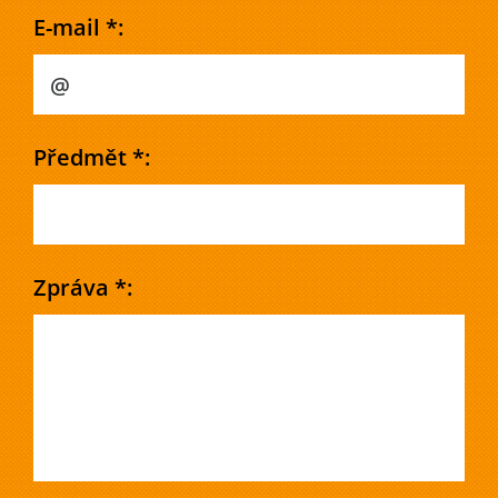
E-mail *:
Předmět *:
Zpráva *: