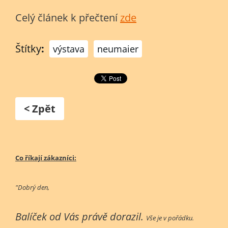
Celý článek k přečtení
zde
Štítky
:
výstava
neumaier
< Zpět
Co říkají zákazníci:
"Dobrý den,
Balíček od Vás právě dorazil.
Vše je v pořádku.