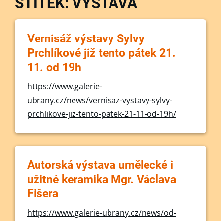
ŠTÍTEK: VÝSTAVA
Vernisáž výstavy Sylvy
Prchlíkové již tento pátek 21.
11. od 19h
https://www.galerie-
ubrany.cz/news/vernisaz-vystavy-sylvy-
prchlikove-jiz-tento-patek-21-11-od-19h/
Autorská výstava umělecké i
užitné keramika Mgr. Václava
Fišera
https://www.galerie-ubrany.cz/news/od-