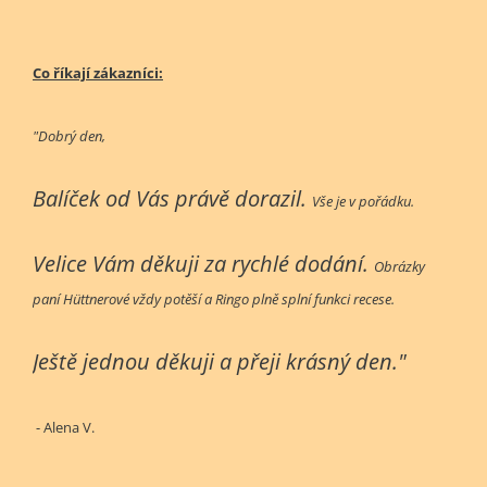
Co říkají zákazníci:
"Dobrý den,
Balíček od Vás právě dorazil.
Vše je v pořádku.
Velice Vám děkuji za rychlé dodání.
Obrázky
paní Hüttnerové vždy potěší a Ringo plně splní funkci recese.
Ještě jednou děkuji a přeji krásný den."
- Alena V.