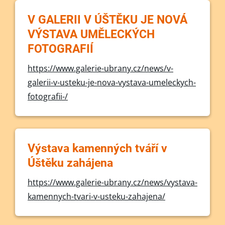
V GALERII V ÚŠTĚKU JE NOVÁ
VÝSTAVA UMĚLECKÝCH
FOTOGRAFIÍ
https://www.galerie-ubrany.cz/news/v-
galerii-v-usteku-je-nova-vystava-umeleckych-
fotografii-/
Výstava kamenných tváří v
Úštěku zahájena
https://www.galerie-ubrany.cz/news/vystava-
kamennych-tvari-v-usteku-zahajena/