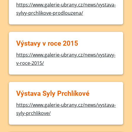
https://www.galerie-ubrany.cz/news/vystava-
sylvy-prchlikove-prodlouzena/
Výstavy v roce 2015
https://www.galerie-ubrany.cz/news/vystavy-
v-roce-2015/
Výstava Syly Prchlíkové
https://www.galerie-ubrany.cz/news/vystava-
syly-prchlikove/