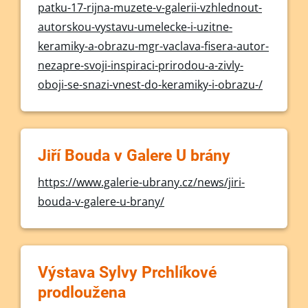
patku-17-rijna-muzete-v-galerii-vzhlednout-
autorskou-vystavu-umelecke-i-uzitne-
keramiky-a-obrazu-mgr-vaclava-fisera-autor-
nezapre-svoji-inspiraci-prirodou-a-zivly-
oboji-se-snazi-vnest-do-keramiky-i-obrazu-/
Jiří Bouda v Galere U brány
https://www.galerie-ubrany.cz/news/jiri-
bouda-v-galere-u-brany/
Výstava Sylvy Prchlíkové
prodloužena