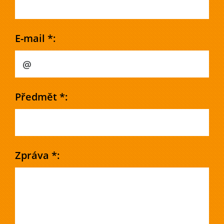
E-mail *:
Předmět *:
Zpráva *: