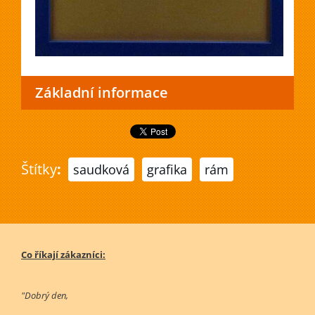
Základní informace
Štítky
:
saudková
grafika
rám
Co říkají zákazníci:
"Dobrý den,