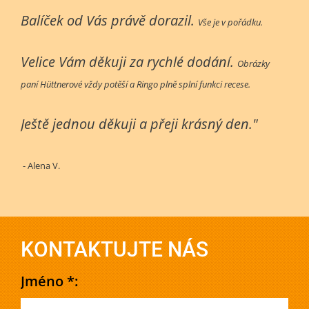
Balíček od Vás právě dorazil.
Vše je v pořádku.
Velice Vám děkuji za rychlé dodání.
Obrázky
paní Hüttnerové vždy potěší a Ringo plně splní funkci recese.
Ještě jednou děkuji a přeji krásný den."
- Alena V.
KONTAKTUJTE NÁS
Jméno *: