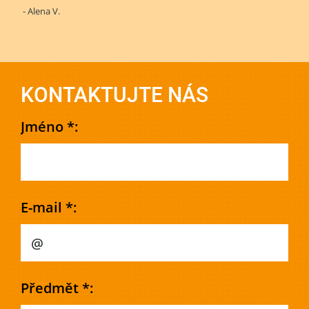
- Alena V.
KONTAKTUJTE NÁS
Jméno *:
E-mail *:
Předmět *: