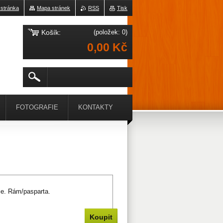
 stránka
Mapa stránek
RSS
Tisk
Košík:
(položek: 0)
0,00 Kč
FOTOGRAFIE
KONTAKTY
ie. Rám/pasparta.