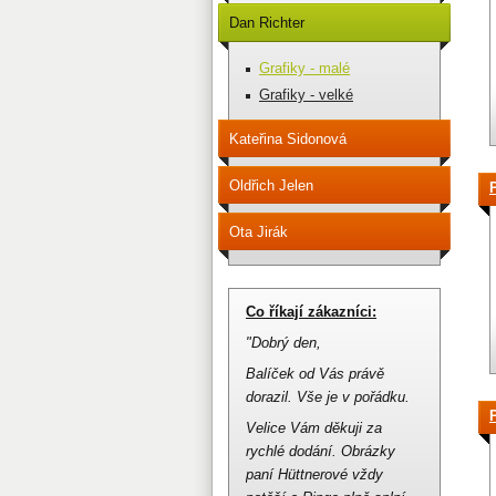
Dan Richter
Grafiky - malé
Grafiky - velké
Kateřina Sidonová
Oldřich Jelen
Ota Jirák
Co říkají zákazníci:
"Dobrý den,
Balíček od Vás právě
dorazil.
Vše je v pořádku.
Velice Vám děkuji za
rychlé dodání.
Obrázky
paní Hüttnerové vždy