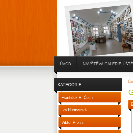
ÚVOD
NÁVŠTĚVA GALERIE ÚŠT
Úv
KATEGORIE
G
František R. Čech
Iva Hüttnerová
Viktor Preiss