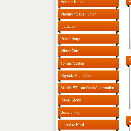
Herbert Kisza
Vladimír Šavel junior
Ilja Šavel
Pavel Bergr
Viktor Žuk
D
Tomáš Štolba
Zbyšek Macháček
Ateliér ET - umělecká keramika
Pavel Sivko
Boris Jirků
Jaroslav Bártl