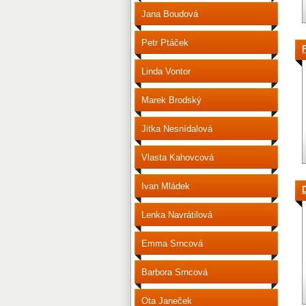
Jana Boudová
Petr Ptáček
Linda Vontor
Marek Brodský
Jitka Nesnídalová
Vlasta Kahovcová
Ivan Mládek
Lenka Navrátilová
Emma Srncová
Barbora Srncová
Ota Janeček