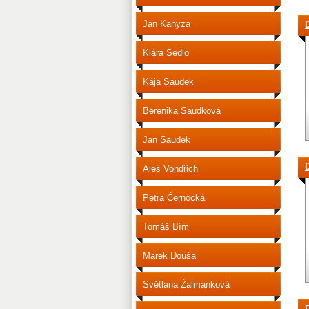
Jan Kanyza
D
Klára Sedlo
Kája Saudek
Berenika Saudková
Jan Saudek
Aleš Vondřich
Petra Černocká
Tomáš Bím
Marek Douša
Světlana Žalmánková