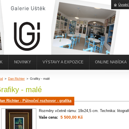
Úvodní
ĚK
NOVINKY
VÝSTAVY A EXPOZICE
ONLINE NABÍDKA
od
>
Dan Richter
>
Grafiky - malé
rafiky - malé
Dan Richter - Půlnoční rozhovor - grafika
Rozměry včetně rámu: 19x24,5 cm. Technika: litograf
5 500,00 Kč
Vaše cena: