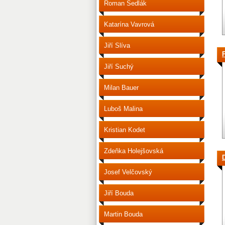
Roman Sedlák
Katarína Vavrová
Jiří Slíva
Jiří Suchý
Milan Bauer
Luboš Malina
Kristian Kodet
Zdeňka Holejšovská
Josef Velčovský
Jiří Bouda
Martin Bouda