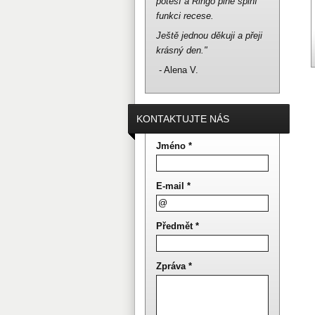
potěší a Ringo plně splní
funkci recese.
Ještě jednou děkuji a přeji
krásný den."
- Alena V.
KONTAKTUJTE NÁS
Jméno *
E-mail *
Předmět *
Zpráva *