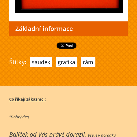
Základní informace
Štítky
:
saudek
grafika
rám
Co říkají zákazníci:
"Dobrý den,
Balíček od Vás právě dorazil.
Vše je v pořádku.