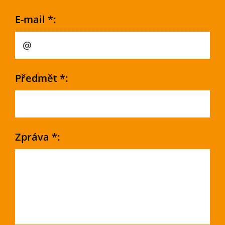
E-mail *:
Předmět *:
Zpráva *: