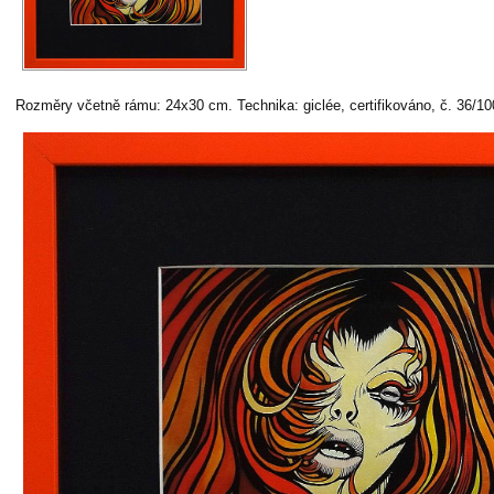
Rozměry včetně rámu: 24x30 cm. Technika: giclée, certifikováno, č. 36/1