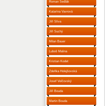
Roman Sedlák
Katarína Vavrová
Jiří Slíva
Jiří Suchý
Milan Bauer
Luboš Malina
Kristian Kodet
Zdeňka Holejšovská
Josef Velčovský
Jiří Bouda
Martin Bouda