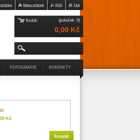
 stránka
Mapa stránek
RSS
Tisk
Košík:
(položek: 0)
0,00 Kč
FOTOGRAFIE
KONTAKTY
34
,00 Kč