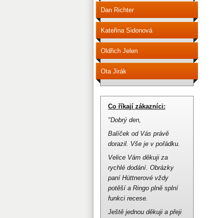
Dan Richter
Kateřina Sidonová
Oldřich Jelen
Ota Jirák
Co říkají zákazníci:
"Dobrý den,
Balíček od Vás právě
dorazil.
Vše je v pořádku.
Velice Vám děkuji za
rychlé dodání.
Obrázky
paní Hüttnerové vždy
potěší a Ringo plně splní
funkci recese.
Ještě jednou děkuji a přeji