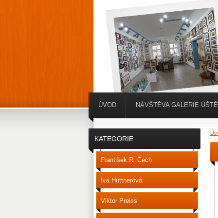
ÚVOD
NÁVŠTĚVA GALERIE ÚŠT
Úv
KATEGORIE
František R. Čech
Iva Hüttnerová
Viktor Preiss