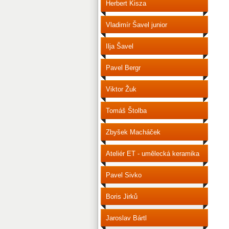
Herbert Kisza
Vladimír Šavel junior
Ilja Šavel
Pavel Bergr
Viktor Žuk
Tomáš Štolba
Zbyšek Macháček
Ateliér ET - umělecká keramika
Pavel Sivko
Boris Jirků
Jaroslav Bártl