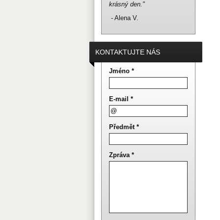
krásný den."
- Alena V.
KONTAKTUJTE NÁS
Jméno *
E-mail *
Předmět *
Zpráva *