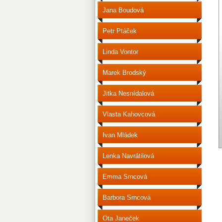
Jana Boudová
Petr Ptáček
Linda Vontor
Marek Brodský
Jitka Nesnídalová
Vlasta Kahovcová
Ivan Mládek
Lenka Navrátilová
Emma Srncová
Barbora Srncová
Ota Janeček