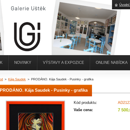
Úvodní
ĚK
NOVINKY
VÝSTAVY A EXPOZICE
ONLINE NABÍDKA
od
>
Kája Saudek
>
PRODÁNO. Kája Saudek - Pusinky - grafika
PRODÁNO. Kája Saudek - Pusinky - grafika
Kód produktu:
AD212
7 500
Vaše cena: