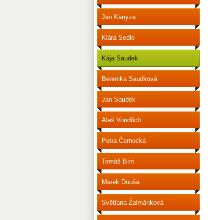
Jan Kanyza
Klára Sedlo
Kája Saudek
Berenika Saudková
Jan Saudek
Aleš Vondřich
Petra Černocká
Tomáš Bím
Marek Douša
Světlana Žalmánková