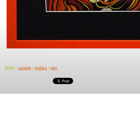
Štítky
:
saudek
|
grafika
|
rám