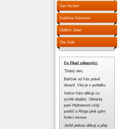
Dan Richter
Kateřina Sidonová
Oldřich Jelen
Ota Jirák
Co říkají zákazníci:
"Dobrý den,
Balíček od Vás právě
dorazil.
Vše je v pořádku.
Velice Vám děkuji za
rychlé dodání.
Obrázky
paní Hüttnerové vždy
potěší a Ringo plně splní
funkci recese.
Ještě jednou děkuji a přeji