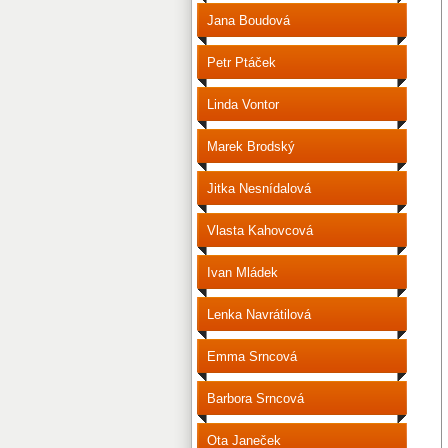
Jana Boudová
Petr Ptáček
Linda Vontor
Marek Brodský
Jitka Nesnídalová
Vlasta Kahovcová
Ivan Mládek
Lenka Navrátilová
Emma Srncová
Barbora Srncová
Ota Janeček