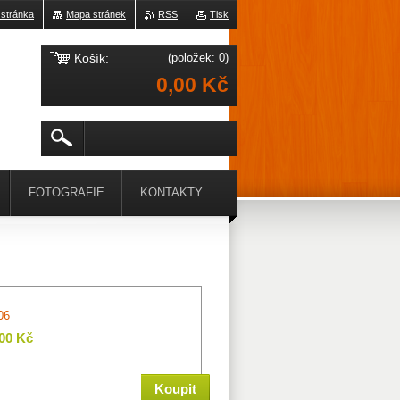
 stránka
Mapa stránek
RSS
Tisk
Košík:
(položek: 0)
0,00 Kč
FOTOGRAFIE
KONTAKTY
06
,00 Kč