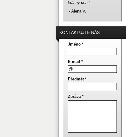
krásný den."
- Alena V.
KONTAKTUJTE NÁS
Jméno *
E-mail *
Předmět *
Zpráva *