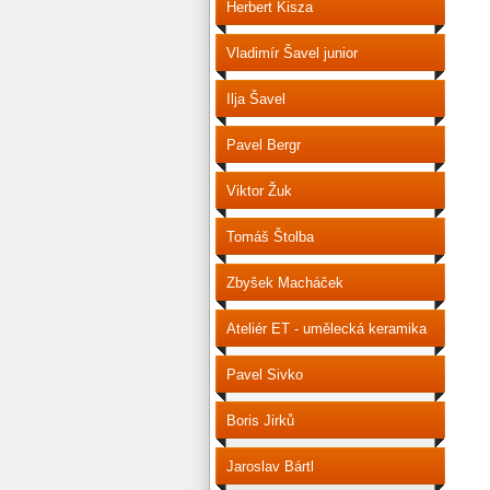
Herbert Kisza
Vladimír Šavel junior
Ilja Šavel
Pavel Bergr
Viktor Žuk
Tomáš Štolba
Zbyšek Macháček
Ateliér ET - umělecká keramika
Pavel Sivko
Boris Jirků
Jaroslav Bártl