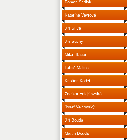
Roman Sedlák
Katarína Vavrová
Jiří Slíva
Jiří Suchý
Milan Bauer
Luboš Malina
Kristian Kodet
Zdeňka Holejšovská
Josef Velčovský
Jiří Bouda
Martin Bouda