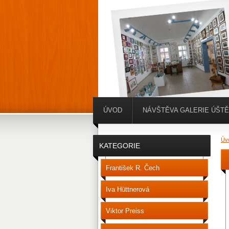
ÚVOD
NÁVŠTĚVA GALERIE ÚŠT
Úv
KATEGORIE
František R. Čech
Iva Hüttnerová
Viktor Preiss