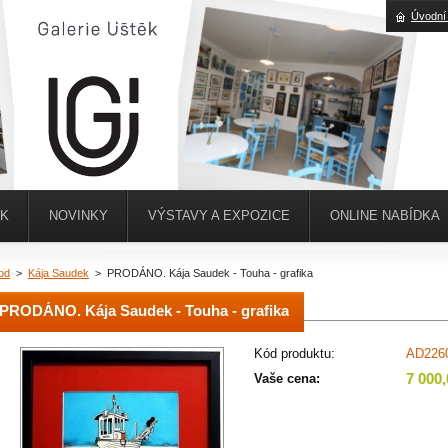
Úvodní
ĚK
NOVINKY
VÝSTAVY A EXPOZICE
ONLINE NABÍDKA
od
>
Kája Saudek
>
PRODÁNO. Kája Saudek - Touha - grafika
PRODÁNO. Kája Saudek - Touha - grafika
Kód produktu:
AD226
7 000
Vaše cena: