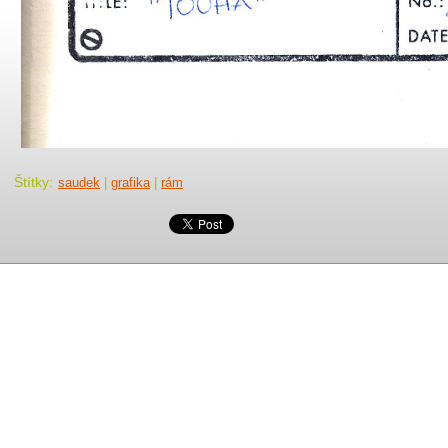
Štítky
:
saudek
|
grafika
|
rám