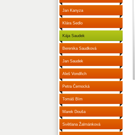
Jan Kanyza
Klára Sedlo
Kája Saudek
Berenika Saudková
Jan Saudek
Aleš Vondřich
Petra Černocká
Tomáš Bím
Marek Douša
Světlana Žalmánková