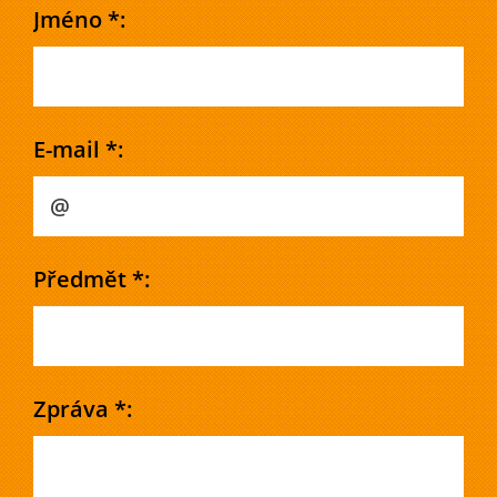
Jméno *:
E-mail *:
Předmět *:
Zpráva *: