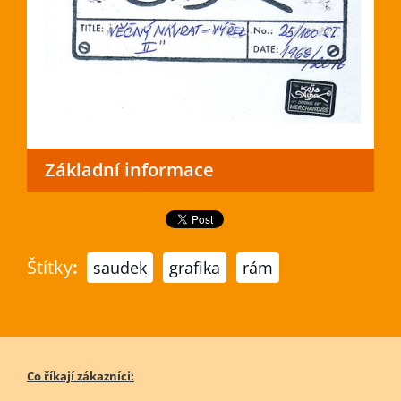
Základní informace
Štítky
:
saudek
grafika
rám
Co říkají zákazníci: