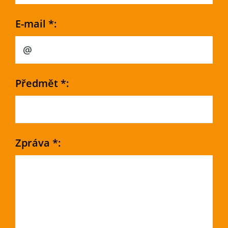
E-mail *:
Předmět *:
Zpráva *: