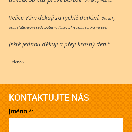
Vše je v pořádku.
Velice Vám děkuji za rychlé dodání.
Obrázky
paní Hüttnerové vždy potěší a Ringo plně splní funkci recese.
Ještě jednou děkuji a přeji krásný den."
- Alena V.
KONTAKTUJTE NÁS
Jméno *: