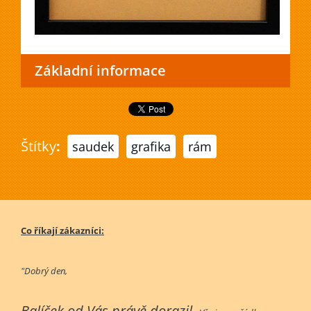
Základní informace
Štítky
:
saudek
grafika
rám
Co říkají zákazníci:
"Dobrý den,
Balíček od Vás právě dorazil.