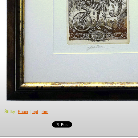
Štítky
:
Bauer
|
lept
|
rám