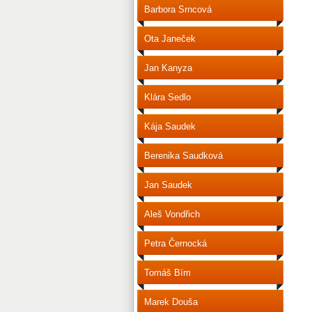
Barbora Srncová
Ota Janeček
Jan Kanyza
Klára Sedlo
Kája Saudek
Berenika Saudková
Jan Saudek
Aleš Vondřich
Petra Černocká
Tomáš Bím
Marek Douša