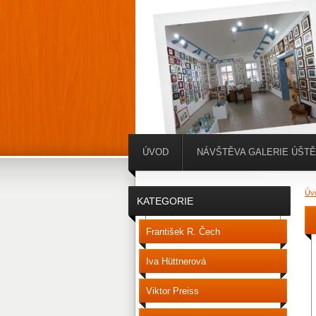
ÚVOD
NÁVŠTĚVA GALERIE ÚŠT
Úv
KATEGORIE
František R. Čech
Iva Hüttnerová
Viktor Preiss