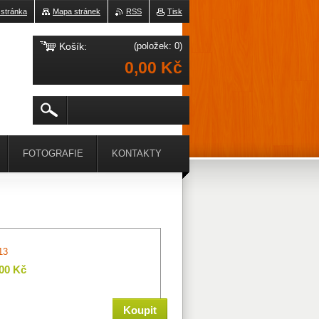
 stránka
Mapa stránek
RSS
Tisk
Košík:
(položek: 0)
0,00 Kč
FOTOGRAFIE
KONTAKTY
13
,00 Kč