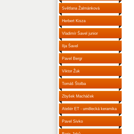
Světlana Žalmánková
Herbert Kisza
Vladimír Šavel junior
Ilja Šavel
Pavel Bergr
Viktor Žuk
Tomáš Štolba
Zbyšek Macháček
Ateliér ET - umělecká keramika
Pavel Sivko
Boris Jirků