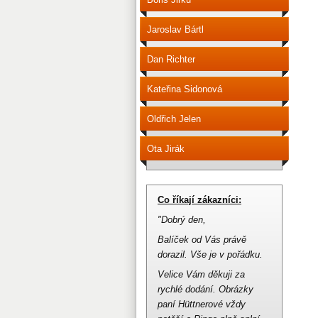
Jaroslav Bártl
Dan Richter
Kateřina Sidonová
Oldřich Jelen
Ota Jirák
Co říkají zákazníci:
"Dobrý den,
Balíček od Vás právě
dorazil.
Vše je v pořádku.
Velice Vám děkuji za
rychlé dodání.
Obrázky
paní Hüttnerové vždy