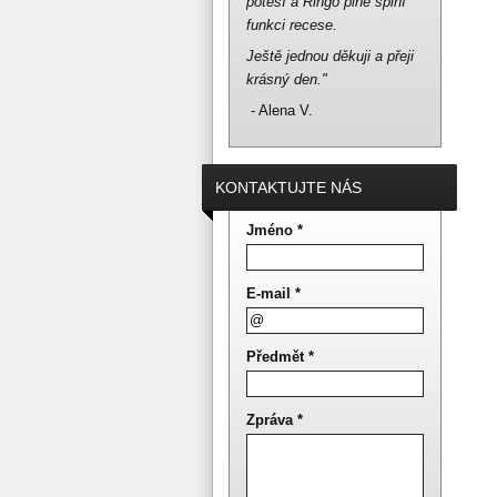
potěší a Ringo plně splní
funkci recese.
Ještě jednou děkuji a přeji
krásný den."
- Alena V.
KONTAKTUJTE NÁS
Jméno *
E-mail *
Předmět *
Zpráva *