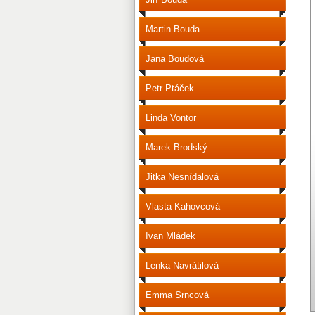
Martin Bouda
Jana Boudová
Petr Ptáček
Linda Vontor
Marek Brodský
Jitka Nesnídalová
Vlasta Kahovcová
Ivan Mládek
Lenka Navrátilová
Emma Srncová