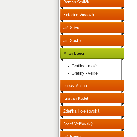
Roman Sedlák
Katarína Vavrová
Jiří Slíva
Jiří Suchý
Milan Bauer
Grafiky - malé
Grafiky - velké
Luboš Malina
Kristian Kodet
Zdeňka Holejšovská
Josef Velčovský
Jiří Bouda