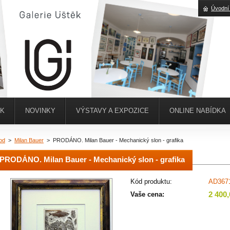
Úvodní
ĚK
NOVINKY
VÝSTAVY A EXPOZICE
ONLINE NABÍDKA
od
>
Milan Bauer
>
PRODÁNO. Milan Bauer - Mechanický slon - grafika
PRODÁNO. Milan Bauer - Mechanický slon - grafika
Kód produktu:
AD367
2 400
Vaše cena: