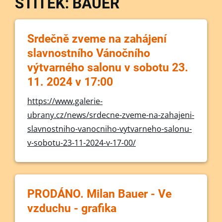
ŠTÍTEK: BAUER
Srdečně zveme na zahájení
slavnostního Vánočního
výtvarného salonu v sobotu 23.
11. 2024 v 17:00
https://www.galerie-
ubrany.cz/news/srdecne-zveme-na-zahajeni-
slavnostniho-vanocniho-vytvarneho-salonu-
v-sobotu-23-11-2024-v-17-00/
PRODÁNO. Milan Bauer - Ve
vzduchu - grafika