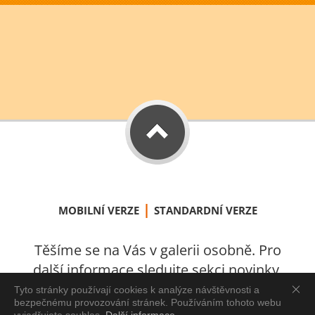
|
MOBILNÍ VERZE
STANDARDNÍ VERZE
Těšíme se na Vás v galerii osobně. Pro
další informace sledujte sekci novinky.
S láskou vytvořeno v Úštěku 2021.
Tyto stránky používají cookies k analýze návštěvnosti a
bezpečnému provozování stránek. Používáním tohoto webu