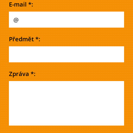
E-mail *:
Předmět *:
Zpráva *: