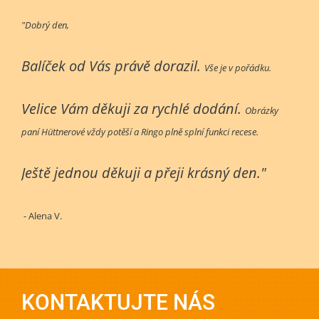
"Dobrý den,
Balíček od Vás právě dorazil.
Vše je v pořádku.
Velice Vám děkuji za rychlé dodání.
Obrázky
paní Hüttnerové vždy potěší a Ringo plně splní funkci recese.
Ještě jednou děkuji a přeji krásný den."
- Alena V.
KONTAKTUJTE NÁS