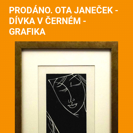
PRODÁNO. OTA JANEČEK -
DÍVKA V ČERNÉM -
GRAFIKA