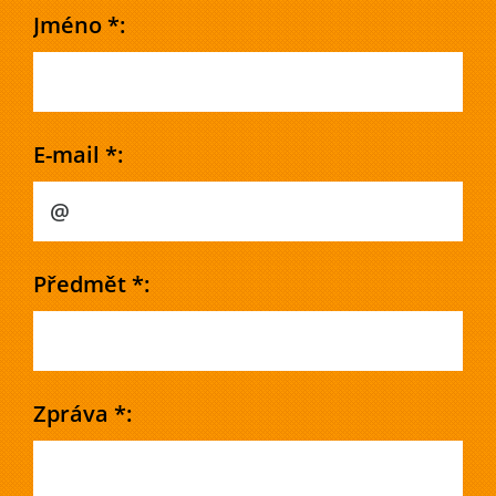
Jméno *:
E-mail *:
Předmět *:
Zpráva *: