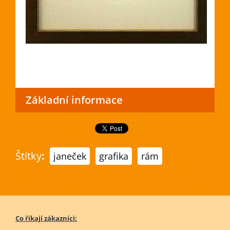
Základní informace
Štítky
:
janeček
grafika
rám
Co říkají zákazníci: